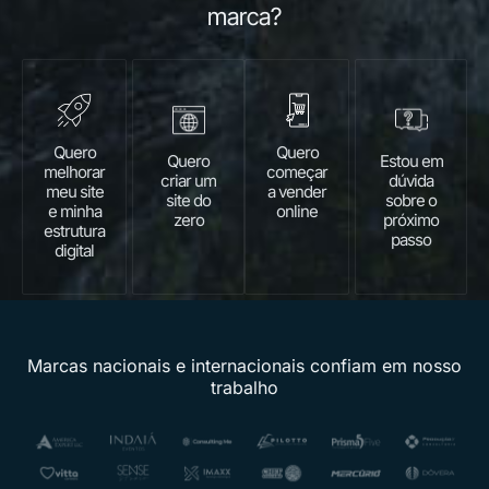
marca?
Quero
Quero
Quero
Estou em
melhorar
começar
criar um
dúvida
meu site
a vender
site do
sobre o
e minha
online
zero
próximo
estrutura
passo
digital
Marcas nacionais e internacionais confiam em nosso
trabalho