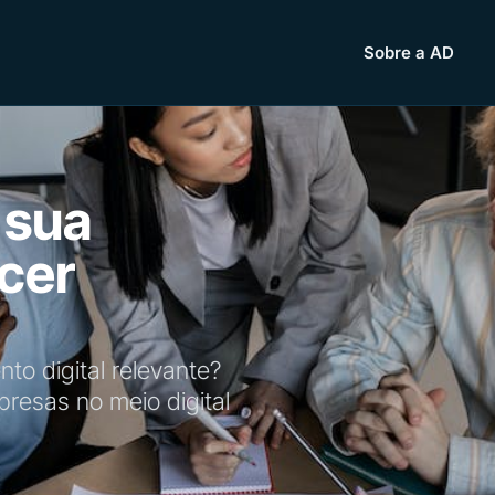
Sobre a AD
 sua
cer
o digital relevante?
resas no meio digital