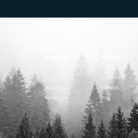
Soluções
Páginas
Performance
Portfólio
E-commerce
Sobre nós
Websites
Talentos
Conteúdo
Blog